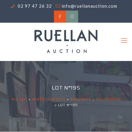
02 97 47 26 32
info@ruellanauction.com
LOT N°195
ACCUEIL
>
VENTES PASSÉES
>
BROCANTE & DÉCORATION
>
LOT N°195