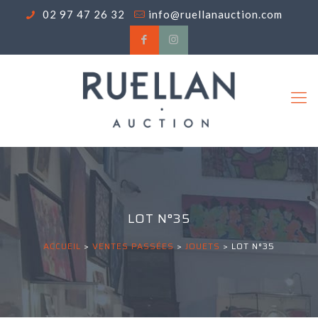
02 97 47 26 32
info@ruellanauction.com
LOT N°35
ACCUEIL
>
VENTES PASSÉES
>
JOUETS
>
LOT N°35