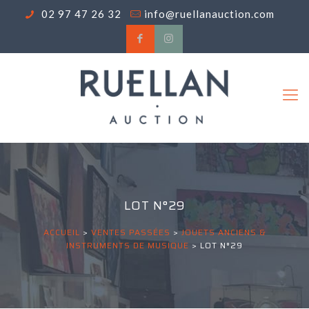
02 97 47 26 32
info@ruellanauction.com
LOT N°29
ACCUEIL
>
VENTES PASSÉES
>
JOUETS ANCIENS &
INSTRUMENTS DE MUSIQUE
>
LOT N°29