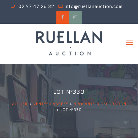
02 97 47 26 32
info@ruellanauction.com
LOT N°330
ACCUEIL
>
VENTES PASSÉES
>
BROCANTE & DÉCORATION
>
LOT N°330