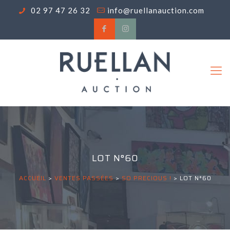
02 97 47 26 32
info@ruellanauction.com
LOT N°60
ACCUEIL
>
VENTES PASSÉES
>
SO PRECIOUS !
>
LOT N°60