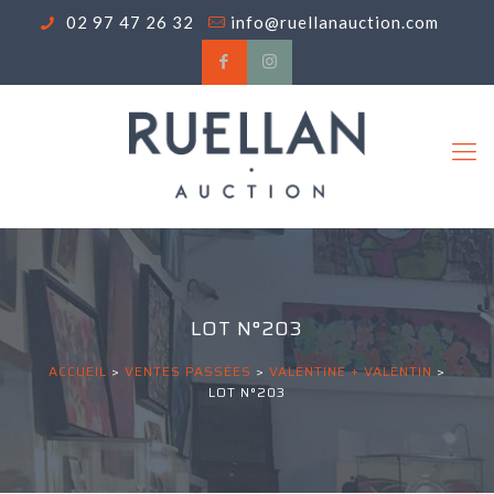
02 97 47 26 32
info@ruellanauction.com
LOT N°203
ACCUEIL
>
VENTES PASSÉES
>
VALENTINE + VALENTIN
>
LOT N°203