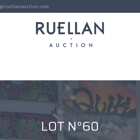
o@ruellanauction.com
N
LOT N°60