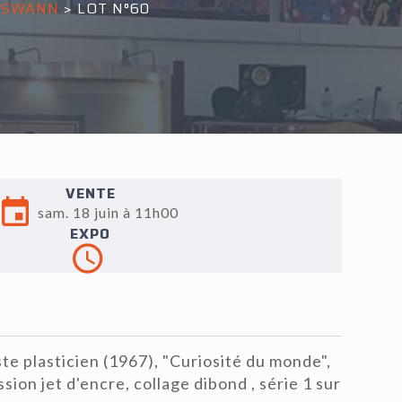
E SWANN
>
LOT N°60
VENTE
sam. 18 juin à 11h00
EXPO
e plasticien (1967), "Curiosité du monde",
ssion jet d'encre, collage dibond , série 1 sur