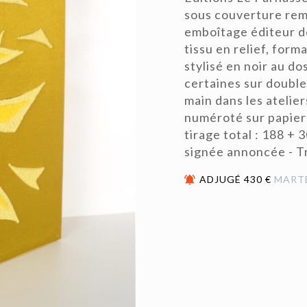
sous couverture remp
emboîtage éditeur do
tissu en relief, form
stylisé en noir au do
certaines sur double
main dans les atelie
numéroté sur papier 
tirage total : 188 + 
signée annoncée - Tr
ADJUGÉ 430 €
MART