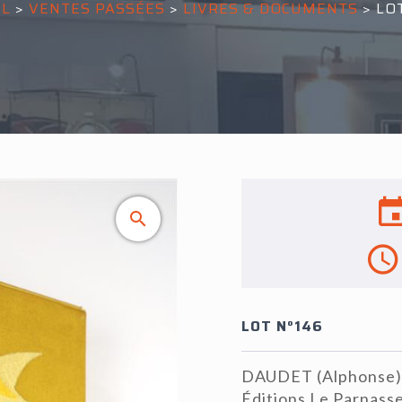
IL
>
VENTES PASSÉES
>
LIVRES & DOCUMENTS
>
LO
LOT N°146
DAUDET (Alphonse) -
Éditions Le Parnasse,