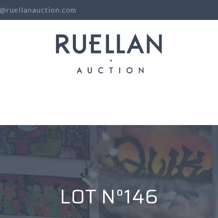
o@ruellanauction.com
N
LOT N°146