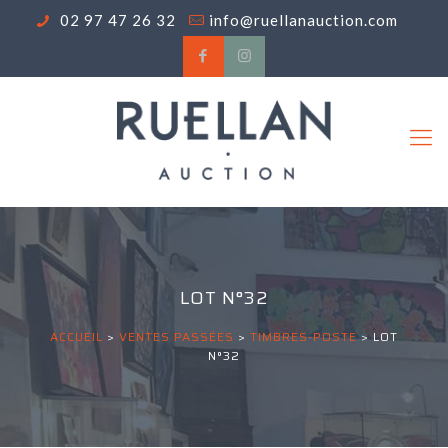
02 97 47 26 32
info@ruellanauction.com
LOT N°32
ACCUEIL
>
VENTES PASSÉES
>
TIMBRES-POSTE
>
LOT
N°32