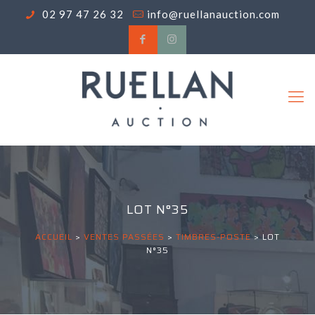
02 97 47 26 32
info@ruellanauction.com
LOT N°35
ACCUEIL
>
VENTES PASSÉES
>
TIMBRES-POSTE
>
LOT
N°35