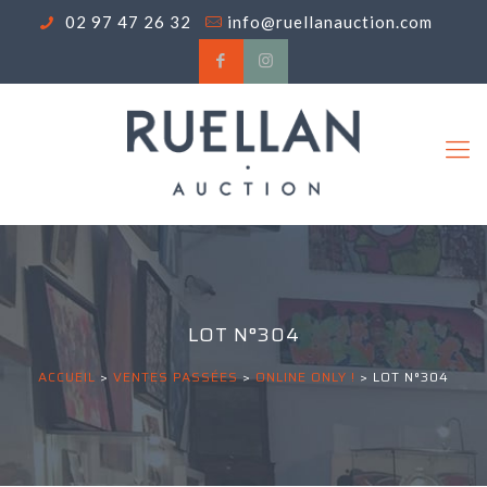
02 97 47 26 32
info@ruellanauction.com
LOT N°304
ACCUEIL
>
VENTES PASSÉES
>
ONLINE ONLY !
>
LOT N°304