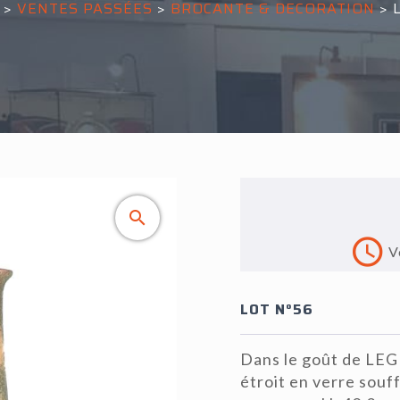
>
VENTES PASSÉES
>
BROCANTE & DECORATION
>
V
LOT N°56
Dans le goût de LEGR
étroit en verre souf