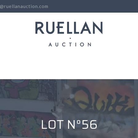
o@ruellanauction.com
N
LOT N°56