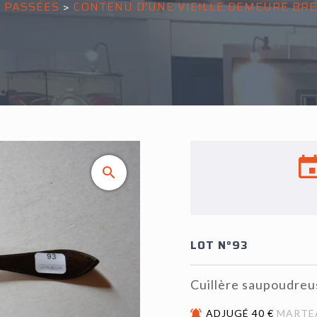
 PASSÉES
>
CONTENU D'UNE VIEILLE DEMEURE BR
LOT N°93
Cuillère saupoudreu
ADJUGÉ 40 €
MARTE