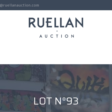
o@ruellanauction.com
N
LOT N°93