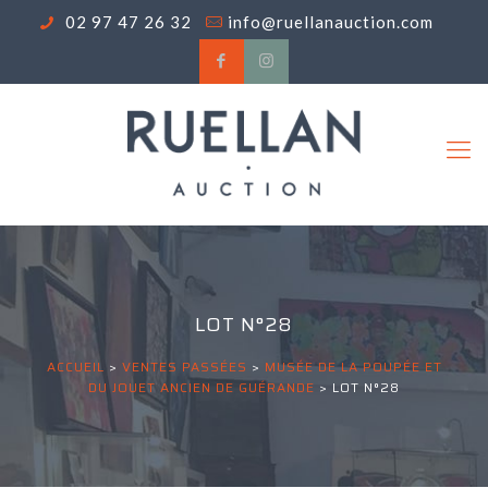
02 97 47 26 32
info@ruellanauction.com
LOT N°28
ACCUEIL
>
VENTES PASSÉES
>
MUSÉE DE LA POUPÉE ET
DU JOUET ANCIEN DE GUÉRANDE
>
LOT N°28