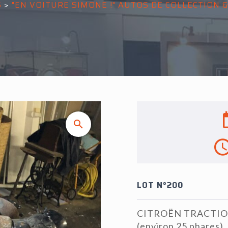
S
>
"EN VOITURE SIMONE !" AUTOS DE COLLECTION 
LOT N°200
CITROËN TRACTION : 
(environ 25 phares), 