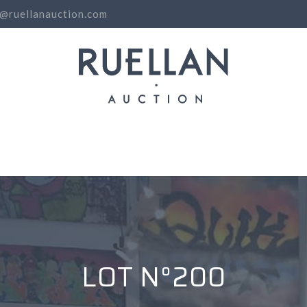
o@ruellanauction.com
N
LOT N°200