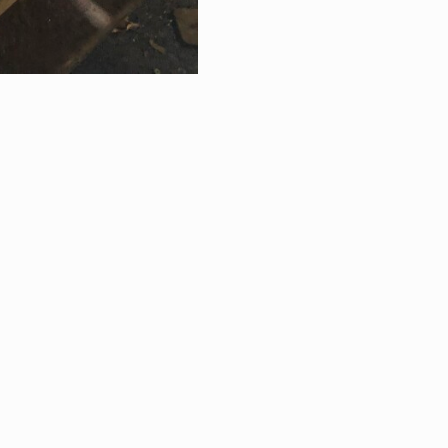
RETOUR À LA VE
"EN VOITURE SI
COLLECTION & ..
|
ÉGALES
PROTECTION DES DONNÉES