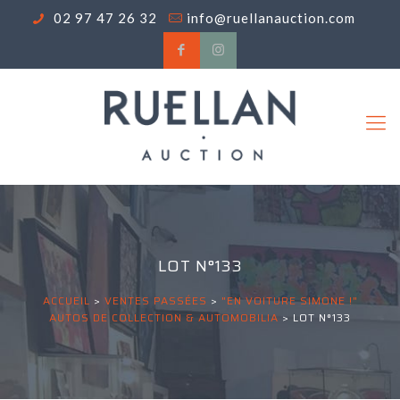
02 97 47 26 32
info@ruellanauction.com
LOT N°133
ACCUEIL
>
VENTES PASSÉES
>
"EN VOITURE SIMONE !"
AUTOS DE COLLECTION & AUTOMOBILIA
>
LOT N°133