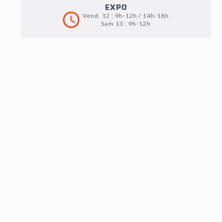
EXPO
Vend. 12 : 9h-12h / 14h-18h
Sam 13 : 9h-12h
LOT N°22
CITROËN 15 SIX (SANS CARTE GRISE)
Epave
- Marque : Citroën
- Type : 15 SIX
- Année : Non renseigné
- Immatriculation : 881-AU-56
- Couleur : Blanche et noire
- Compteur : Non renseigné
- Energie : Essence
- Numéro de série : 701480
- Puissance : Non renseigné
* OBSERVATIONS : Toit ouvrant. Cette voiture est non
roulante et nécessite une restauration complète.