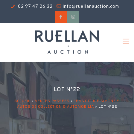
02 97 47 26 32
info@ruellanauction.com
LOT N°22
ACCUEIL
>
VENTES PASSÉES
>
"EN VOITURE SIMONE !"
AUTOS DE COLLECTION & AUTOMOBILIA
>
LOT N°22