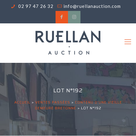
02 97 47 26 32
info@ruellanauction.com
LOT N°192
ACCUEIL
>
VENTES PASSÉES
>
CONTENU D'UNE VIEILLE
DEMEURE BRETONNE
>
LOT N°192