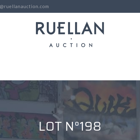
o@ruellanauction.com
N
LOT N°198