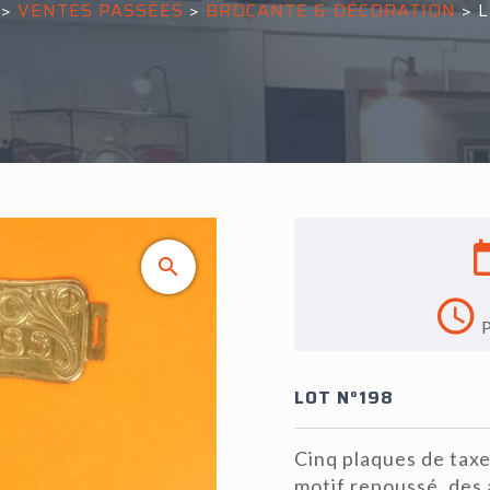
>
VENTES PASSÉES
>
BROCANTE & DÉCORATION
>
L
LOT N°198
Cinq plaques de taxe
motif repoussé, des 