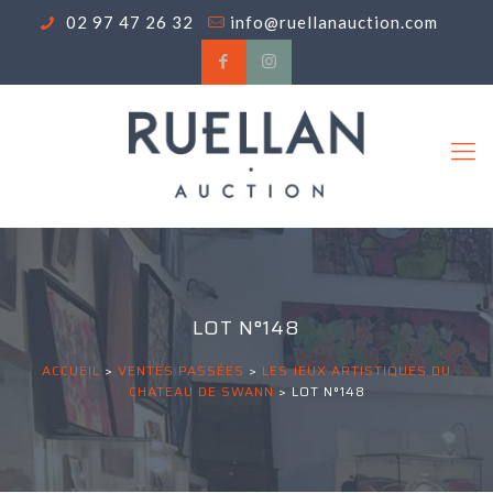
02 97 47 26 32
info@ruellanauction.com
LOT N°148
ACCUEIL
>
VENTES PASSÉES
>
LES JEUX ARTISTIQUES DU
CHATEAU DE SWANN
>
LOT N°148