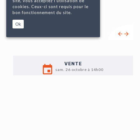
site, vous acceptez l’utilisation de
cookies. Ceux-ci sont requis pour le
bon fonctionnement du site.
Ok
VENTE
sam. 26 octobre à 14h00
EXPO
Vend. 25 : 9h-12h / 14h-18h
Sam. 26 : 9h-11h
LOT N°136
Christian GUÉMY dit C215 (1973), "Couple endormi"
2020, digigraphie, impression sur Papier Rives 300 gr