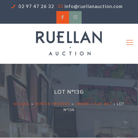
02 97 47 26 32
info@ruellanauction.com
LOT N°136
ACCUEIL
>
VENTES PASSÉES
>
URBAN + POP ART
>
LOT
N°136