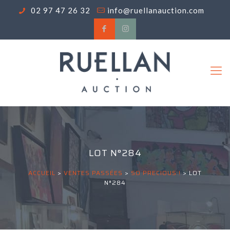
02 97 47 26 32
info@ruellanauction.com
LOT N°284
ACCUEIL
>
VENTES PASSÉES
>
SO PRECIOUS !
>
LOT
N°284