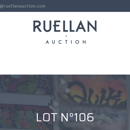
o@ruellanauction.com
N
LOT N°106