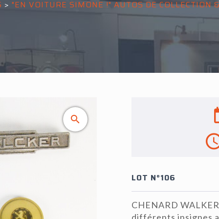
S
>
"EN VOITURE SIMONE !" AUTOS DE COLLECTION
LOT N°106
CHENARD WALKER : un
différents insignes 