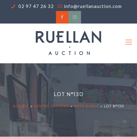
02 97 47 26 32
info@ruellanauction.com
LOT N°130
ACCUEIL
>
VENTES PASSÉES
>
ARTS D'ASIE
>
LOT N°130