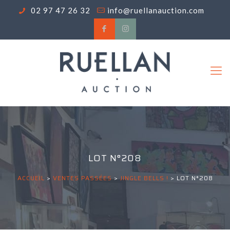
02 97 47 26 32
info@ruellanauction.com
LOT N°208
ACCUEIL
>
VENTES PASSÉES
>
JINGLE BELLS !
>
LOT N°208