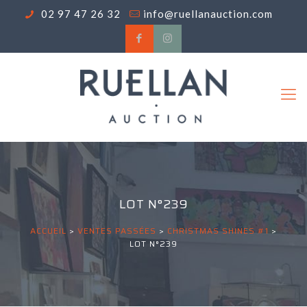
02 97 47 26 32
info@ruellanauction.com
LOT N°239
ACCUEIL
>
VENTES PASSÉES
>
CHRISTMAS SHINES #1
>
LOT N°239