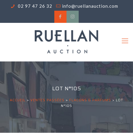
02 97 47 26 32
info@ruellanauction.com
LOT N°105
ACCUEIL
>
VENTES PASSÉES
>
FLACONS & PARFUMS
>
LOT
N°105