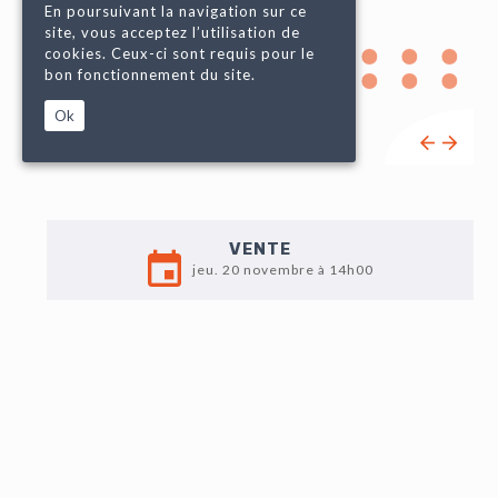
En poursuivant la navigation sur ce
site, vous acceptez l’utilisation de
cookies. Ceux-ci sont requis pour le
bon fonctionnement du site.
Ok
VENTE
jeu. 20 novembre à 14h00
EXPO
Exposition publique :
13 au 19 novembre 2025
10h - 12h / 14h30 - 18h
(fermé le dimanche)
Expert en Timbres : M. Christian BUN
LOT N°99