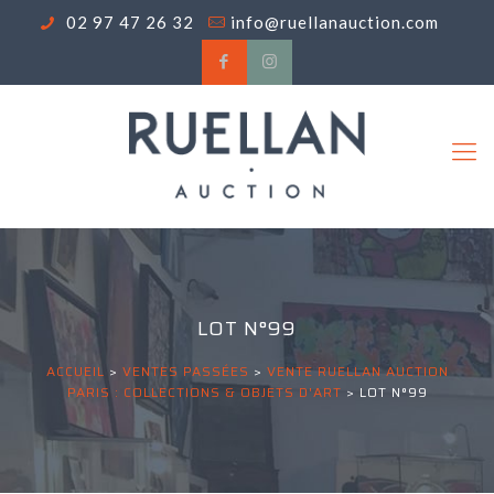
02 97 47 26 32
info@ruellanauction.com
LOT N°99
ACCUEIL
>
VENTES PASSÉES
>
VENTE RUELLAN AUCTION
PARIS : COLLECTIONS & OBJETS D'ART
>
LOT N°99