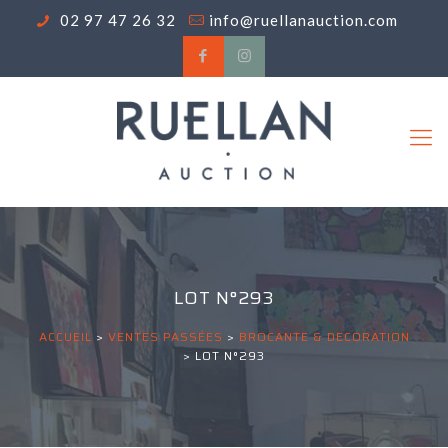
02 97 47 26 32
info@ruellanauction.com
LOT N°293
ACCUEIL
>
VENTES PASSÉES
>
BROCANTE & DECORATION
>
LOT N°293