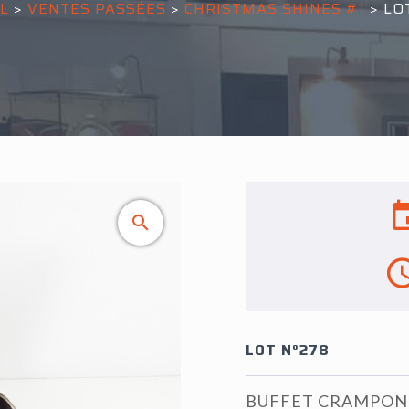
L
>
VENTES PASSÉES
>
CHRISTMAS SHINES #1
>
LO
LOT N°278
BUFFET CRAMPON & C