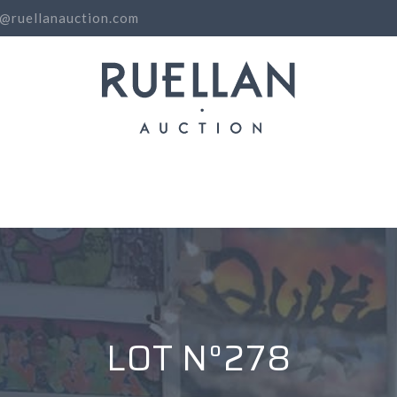
o@ruellanauction.com
N
LOT N°278