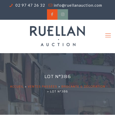
02 97 47 26 32
info@ruellanauction.com
LOT N°386
ACCUEIL
>
VENTES PASSÉES
>
BROCANTE & DÉCORATION
>
LOT N°386