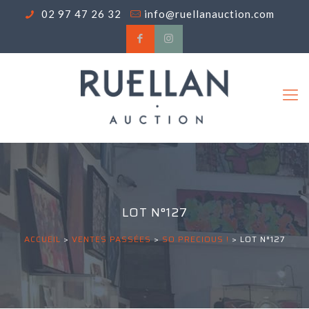
02 97 47 26 32
info@ruellanauction.com
LOT N°127
ACCUEIL
>
VENTES PASSÉES
>
SO PRECIOUS !
>
LOT N°127