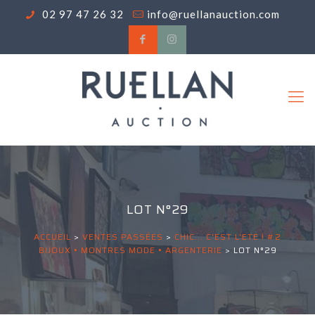
02 97 47 26 32
info@ruellanauction.com
LOT N°29
ACCUEIL
>
VENTES PASSÉES
>
CHIC... C'EST L'ETE ! #2
BIJOUX • MONTRES MODE • ARGENTERIE
>
LOT N°29