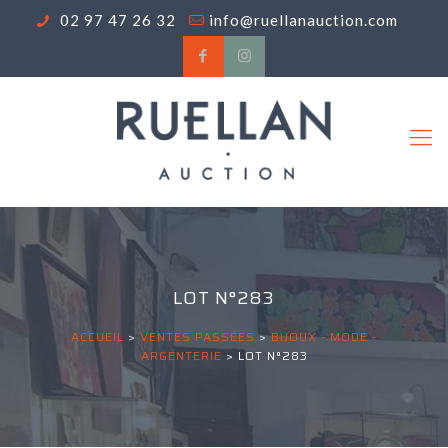
02 97 47 26 32
info@ruellanauction.com
LOT N°283
ACCUEIL
>
VENTES PASSÉES
>
BIJOUX - MODE -
ARGENTERIE
>
LOT N°283