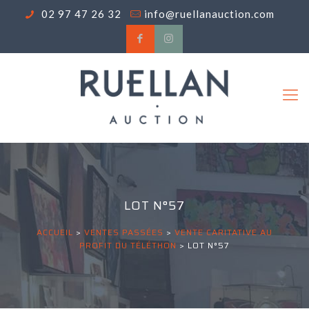
02 97 47 26 32
info@ruellanauction.com
LOT N°57
ACCUEIL
>
VENTES PASSÉES
>
VENTE CARITATIVE AU
PROFIT DU TÉLÉTHON
>
LOT N°57