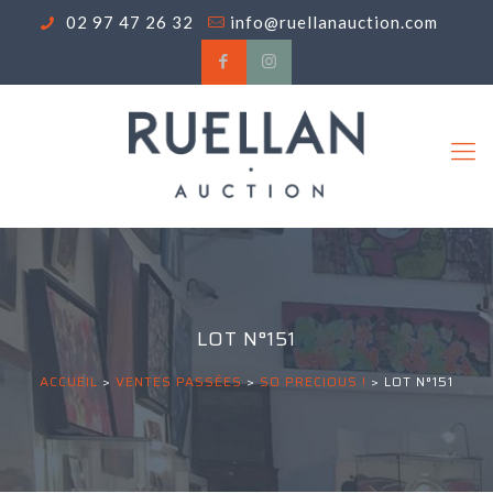
02 97 47 26 32
info@ruellanauction.com
LOT N°151
ACCUEIL
>
VENTES PASSÉES
>
SO PRECIOUS !
>
LOT N°151