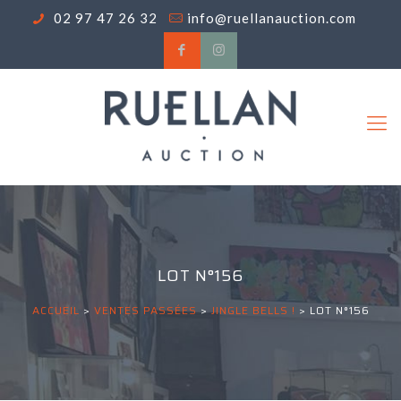
02 97 47 26 32
info@ruellanauction.com
LOT N°156
ACCUEIL
>
VENTES PASSÉES
>
JINGLE BELLS !
>
LOT N°156