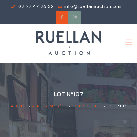
02 97 47 26 32
info@ruellanauction.com
LOT N°187
ACCUEIL
>
VENTES PASSÉES
>
SO PRECIOUS !
>
LOT N°187