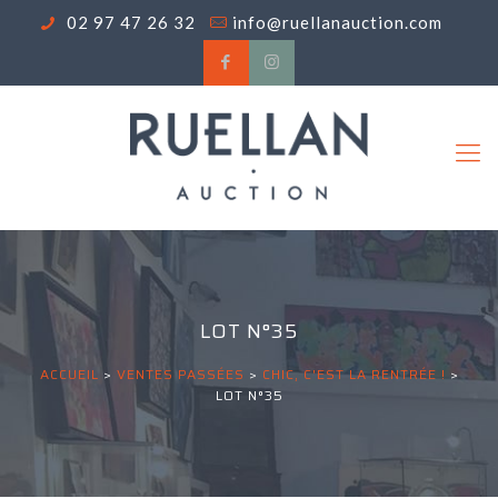
02 97 47 26 32
info@ruellanauction.com
LOT N°35
ACCUEIL
>
VENTES PASSÉES
>
CHIC, C'EST LA RENTRÉE !
>
LOT N°35