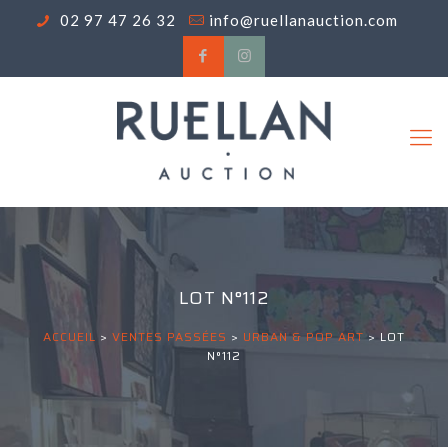
02 97 47 26 32
info@ruellanauction.com
LOT N°112
ACCUEIL
>
VENTES PASSÉES
>
URBAN & POP ART
>
LOT
N°112