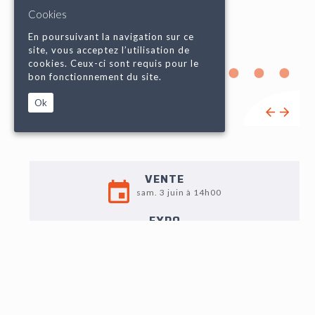
Cookies
En poursuivant la navigation sur ce
site, vous acceptez l’utilisation de
cookies. Ceux-ci sont requis pour le
bon fonctionnement du site.
Ok
VENTE
sam. 3 juin à 14h00
EXPO
Jeudi 1er : 9h-12h / 14h -18h
Vendredi 2 : 9h-12h / 14h30 - 18h
Samedi 3 : 9h - 11h
LOT N°112