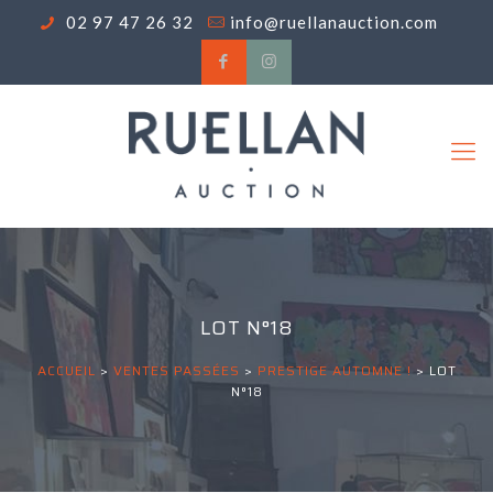
02 97 47 26 32
info@ruellanauction.com
LOT N°18
ACCUEIL
>
VENTES PASSÉES
>
PRESTIGE AUTOMNE !
>
LOT
N°18