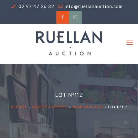
02 97 47 26 32
info@ruellanauction.com
LOT N°112
ACCUEIL
>
VENTES PASSÉES
>
NUMISMATIQUE
>
LOT N°112