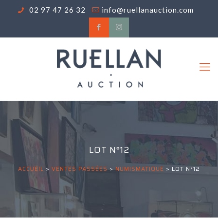
02 97 47 26 32
info@ruellanauction.com
LOT N°12
ACCUEIL
>
VENTES PASSÉES
>
NUMISMATIQUE
>
LOT N°12