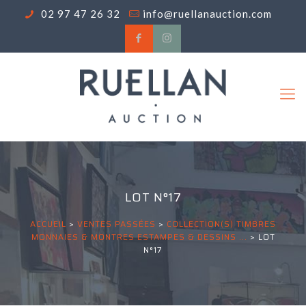
02 97 47 26 32
info@ruellanauction.com
LOT N°17
ACCUEIL
>
VENTES PASSÉES
>
COLLECTION(S) TIMBRES
MONNAIES & MONTRES ESTAMPES & DESSINS ...
>
LOT
N°17