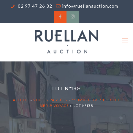
02 97 47 26 32
info@ruellanauction.com
LOT N°138
ACCUEIL
>
VENTES PASSÉES
>
"SUMMERTIME" BORD DE
MER & VOYAGE
>
LOT N°138