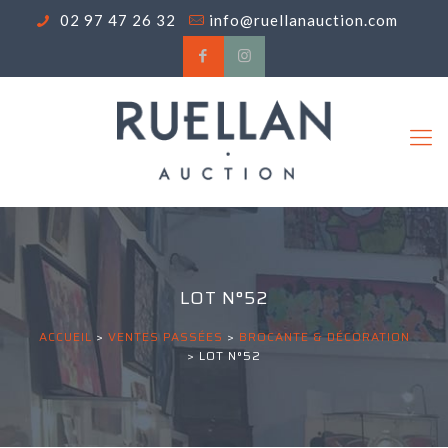
02 97 47 26 32
info@ruellanauction.com
LOT N°52
ACCUEIL
>
VENTES PASSÉES
>
BROCANTE & DÉCORATION
>
LOT N°52