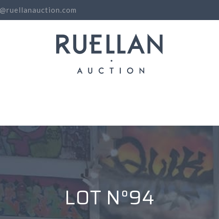
o@ruellanauction.com
N
LOT N°94