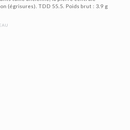
ron (égrisures). TDD 55.5. Poids brut : 3.9 g
EAU