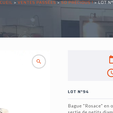
CUEIL
>
VENTES PASSÉES
>
SO PRECIOUS !
>
LOT N
LOT N°94
Bague "Rosace" en or
sertie de petits diam