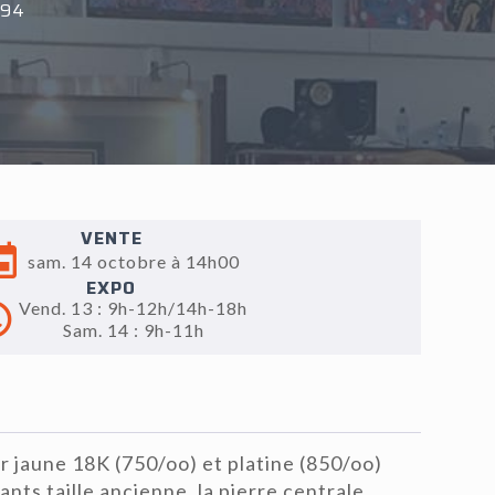
°94
VENTE
sam. 14 octobre à 14h00
EXPO
Vend. 13 : 9h-12h/14h-18h
Sam. 14 : 9h-11h
 jaune 18K (750/oo) et platine (850/oo)
ants taille ancienne, la pierre centrale