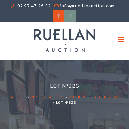
02 97 47 26 32
info@ruellanauction.com
LOT N°326
ACCUEIL
>
VENTES PASSÉES
>
MOTHER'S + FATHER'S DAY
>
LOT N°326