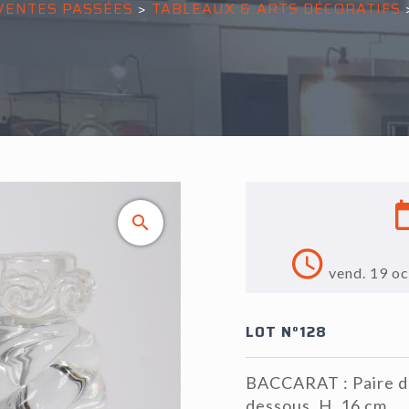
VENTES PASSÉES
>
TABLEAUX & ARTS DÉCORATIFS
vend. 19 o
LOT N°128
BACCARAT : Paire de 
dessous, H. 16 cm