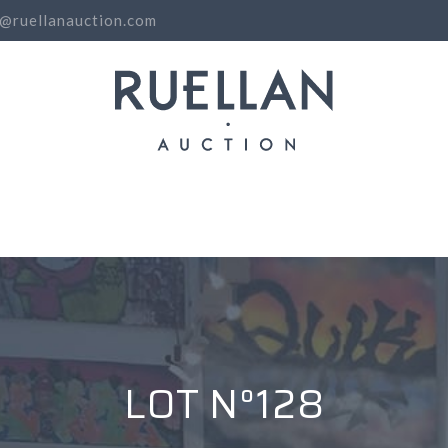
o@ruellanauction.com
N
LOT N°128