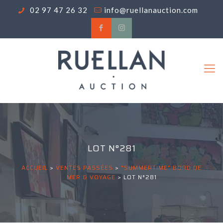
02 97 47 26 32
info@ruellanauction.com
LOT N°281
ACCUEIL
>
VENTES PASSÉES
>
"SUMMERTIME" BORD DE
MER & VOYAGE
>
LOT N°281